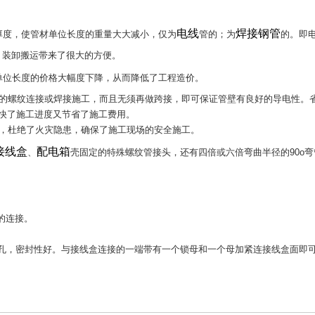
电线
焊接钢管
厚度，使管材单位长度的重量大大减小，仅为
管的；为
的。即
安装、装卸搬运带来了很大的方便。
单位长度的价格大幅度下降，从而降低了工程造价。
的螺纹连接或焊接施工，而且无须再做跨接，即可保证管壁有良好的导电性。
加快了施工进度又节省了施工费用。
，杜绝了火灾隐患，确保了施工现场的安全施工。
接线盒
配电箱
、
壳固定的特殊螺纹管接头，还有四倍或六倍弯曲半径的90o
的连接。
孔，密封性好。与接线盒连接的一端带有一个锁母和一个母加紧连接线盒面即