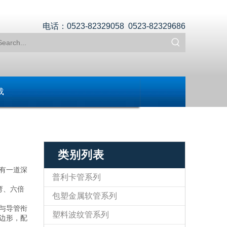
电话：0523-82329058 0523-82329686
载
类别列表
有一道深
普利卡管系列
弯、六倍
包塑金属软管系列
与导管衔
塑料波纹管系列
边形，配