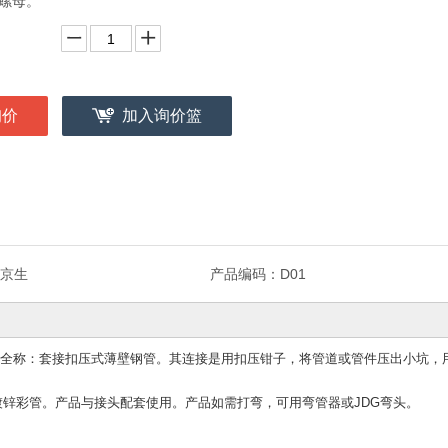
螺母。
询价
加入询价篮
京生
产品编码：
D01
）全称：套接扣压式薄壁钢管。其连接是用扣压钳子，将管道或管件压出小坑，
镀锌彩管。产品与接头配套使用。产品如需打弯，可用弯管器或JDG弯头。