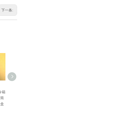
下一条:
箱
86型铝合金防爆司令箱
热浸锌四级电线管 四
铝合金离墙码 
筒
电缆分线盒 防水圆筒
级穿线管
皮元宝卡 离墙
盒
接线盒 三通接头盒
金离墙码 管卡
宝卡 离