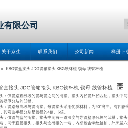
业有限公司
关于京生
联系我们
公司新闻
样册下
»
KBG管盒接头 JDG管箱接头 KBG铁杯梳 锁母 线管杯梳
G管盒接头 JDG管箱接头 KBG铁杯梳 锁母 线管杯梳
头：供管路直线段的管与管之间的衔接。接头内径管外径匹配，接头中间
管壁厚分歧的凹槽。
头：管路弯曲段与管衔接。弯管接头采用优质材料，为90°弯曲。有四倍
，其弯曲半径分别是管径的4倍、6倍。
头：供管与盒的衔接。接头中间有一道深度与导管壁厚分歧的凹槽，接头
端，同于直管接头，接头与盒衔接的一端，内壁包含螺纹丝扣，外廓呈六