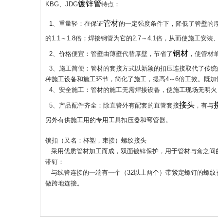
镀锌管
KBG、JDG
特点：
管材
1、重量轻：在保证
的一定强度条件下，降低了管壁的
的1.1～1.8倍；焊接钢管为它的2.7～4.1倍，从而使施工
钢材
2、价格便宜：管壁由薄壁代替厚壁，节省了
，使管材
3、施工简便：管材的套接方式以新颖的扣压连接取代了传统
种施工设备和施工环节，简化了施工，提高4～6倍工效。既
4、安全施工：管材的施工无需焊接设备，使施工现场无明火
接头
5、产品配件齐全：除直管外有配套的直管套接
，有与
另外有供施工用的专用工具扣压器和弯管器。
锁扣（又名：杯塑，束接）螺纹接头
采用优质管材加工而成，双面镀锌保护，用于管材与盒之间
带钉：
与线管连接的一端有一个（32以上两个）带紧定螺钉的螺纹
做跨地连接。