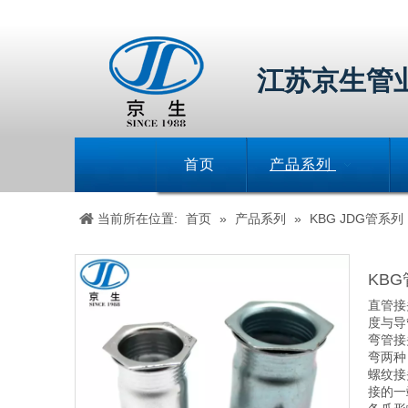
江苏京生管
首页
产品系列
当前所在位置:
首页
»
产品系列
»
KBG JDG管系列
KB
直管接
度与导
弯管接
弯两种
螺纹接
接的一