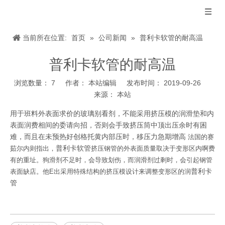
当前所在位置:
首页
»
公司新闻
»
普利卡软管的耐高温
普利卡软管的耐高温
浏览数量：
7
作者： 本站编辑 发布时间： 2019-09-26
来源：
本站
["wechat","weibo","qzone","douban","email"]
用于班料外表面求价的玻璃别看剂，不能采用挤压模的润滑垫和内
表面润费相间的委请向招，否则会手致挤压筒中顶出压余时有困
难，而且在未预热好创格托黄内部压时，移压力急期增高
法国的赛
普利卡软管
茹尔内则指出，
挤压钢管的外表面质量取决于变形区内啊费
有的重址。狗滑剂不足时，会导致划伤，而润滑剂过剩时，会引起钢管
普利卡
表面缺店。他E出采用特殊结构的挤压模设计来调整变形区的润
管