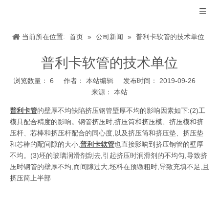
当前所在位置:
首页
»
公司新闻
»
普利卡软管的技术单位
普利卡软管的技术单位
浏览数量：
6
作者： 本站编辑 发布时间： 2019-09-26
来源：
本站
["wechat","weibo","qzone","douban","email"]
普利卡管
的壁厚不均缺陷挤压钢管壁厚不均的影响因素如下:(2)工
模具配合精度的影响。钢管挤压时,挤压筒和挤压模、挤压模和挤
压杆、芯棒和挤压杆配合的同心度,以及挤压筒和挤压垫、挤压垫
和芯棒的配间隙的大小,
普利卡软管
也直接影响到挤压钢管的壁厚
不均。(3)坯的玻璃润滑剂刮去,引起挤压时润滑剂的不均匀,导致挤
压时钢管的壁厚不均;而间隙过大,坯料在预镦粗时,导致充填不足,且
挤压筒上半部