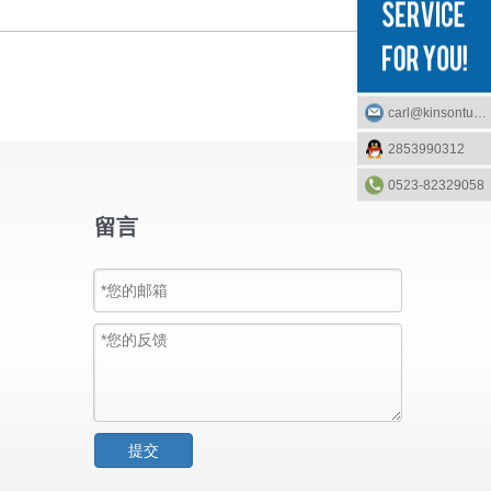
carl@kinsontube.com
2853990312
0523-82329058
留言
提交