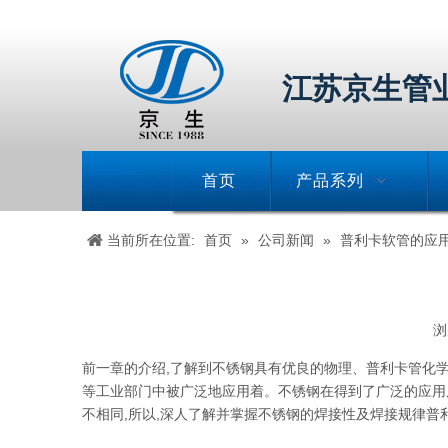
江苏京生管
首页
产品系列
当前所在位置:
首页
»
公司新闻
»
普利卡软管的应
浏
["wechat","weibo","qzone","douban","email"]
前一章的介绍,了解到不锈钢具有优良的物理、
普利卡管
化
等工业部门中被广泛地应用着。不锈钢在得到了广泛的应用
不相同,所以,深人了解并掌握不锈钢的焊接性及焊接规律
普